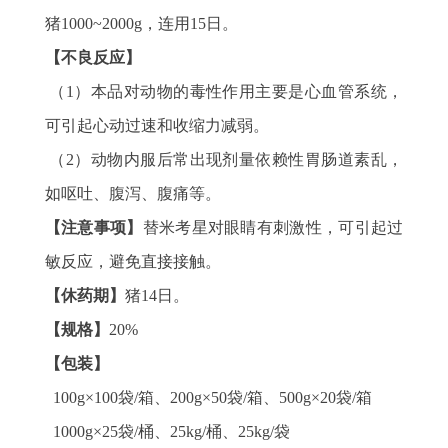
猪1000~2000g，连用15日。
【不良反应】
（1）本品对动物的毒性作用主要是心血管系统，
可引起心动过速和收缩力减弱。
（2）动物内服后常出现剂量依赖性胃肠道素乱，
如呕吐、腹泻、腹痛等。
【注意事项】
替米考星对眼睛有刺激性，可引起过
敏反应，避免直接接触。
【休药期】
猪14日。
【规格】
20%
【包装】
100g×100袋/箱、200g×50袋/箱、500g×20袋/箱
1000g×25袋/桶、25kg/桶、25kg/袋