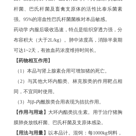
杆菌、巴氏杆菌及畜禽支原体的活性比泰乐菌素
强。95%的溶血性巴氏杆菌菌株对本品敏感。
药动学 内服后吸收迅速，特点是组织穿透力强，分
布容积大（大于2L/kg）。肺中浓度高，消除半衰期
可达1~2天，有效血药浓度维持时间长。
【药物相互作用】
（1）本品与肾上腺素合用可增加猪的死亡。
（2）与其他大环内酯类、林克胺类的作用靶点相
同，不宜同时使用。
（3）与β-内酰胺类合用表现为拮抗作用。
【作用与用途】
大环内酯类抗生素。用于治疗猪胸
膜肺炎放线杆菌、巴氏杆菌及支原体感染。
【用法与用量】
以本品计。混饲：每1000kg饲料，