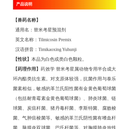
产品说明
【兽药名称】
通用名：替米考星预混剂
英文名称：Tilmicosin Premix
汉语拼音：Timikaoxing Yuhunji
【性状】
本品为白色或类白色颗粒。
【药理作用】
药效学 替米考星属动物专用半合成大
环内酯类抗生素。对支原体较强，抗菌作用与泰乐
菌素相似，敏感的革兰氏阳性菌有金黄色葡萄球菌
（包括耐青霉素金黄色葡萄球菌）、肺炎球菌、链
球菌、炭疽杆菌、猪丹毒杆菌、李斯特菌、腐败梭
菌、气肿疽梭菌等。敏感的革兰氏阴性菌有嗜血杆
菌、脑膜炎双球菌、巴氏杆菌等。对胸膜肺炎放线