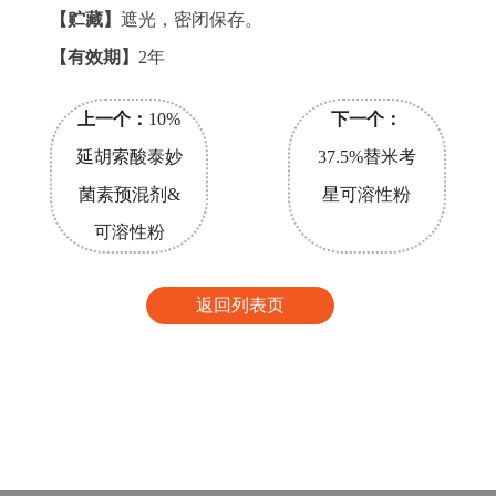
【贮藏】
遮光，密闭保存。
【有效期】
2年
上一个：
10%
下一个：
延胡索酸泰妙
37.5%替米考
菌素预混剂&
星可溶性粉
可溶性粉
返回列表页