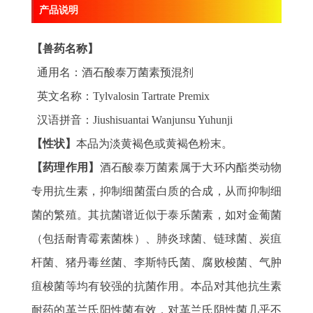
产品说明
【兽药名称】
通用名：酒石酸泰万菌素预混剂
英文名称：Tylvalosin Tartrate Premix
汉语拼音：Jiushisuantai Wanjunsu Yuhunji
【性状】
本品为淡黄褐色或黄褐色粉末。
【药理作用】
酒石酸泰万菌素属于大环内酯类动物
专用抗生素，抑制细菌蛋白质的合成，从而抑制细
菌的繁殖。其抗菌谱近似于泰乐菌素，如对金葡菌
（包括耐青霉素菌株）、肺炎球菌、链球菌、炭疽
杆菌、猪丹毒丝菌、李斯特氏菌、腐败梭菌、气肿
疽梭菌等均有较强的抗菌作用。本品对其他抗生素
耐药的革兰氏阳性菌有效，对革兰氏阴性菌几乎不